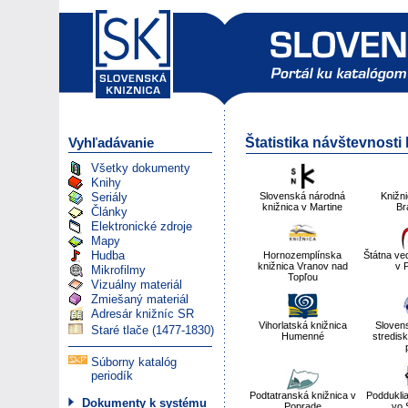
Vyhľadávanie
Štatistika návštevnosti
Všetky dokumenty
Knihy
Seriály
Slovenská národná
Knižn
knižnica v Martine
Br
Články
Elektronické zdroje
Mapy
Hudba
Hornozemplínska
Štátna ve
knižnica Vranov nad
v 
Mikrofilmy
Topľou
Vizuálny materiál
Zmiešaný materiál
Adresár knižníc SR
Vihorlatská knižnica
Sloven
Staré tlače (1477-1830)
Humenné
stredis
Súborny katalóg
periodík
Podtatranská knižnica v
Poddukli
Dokumenty k systému
Poprade
vo 